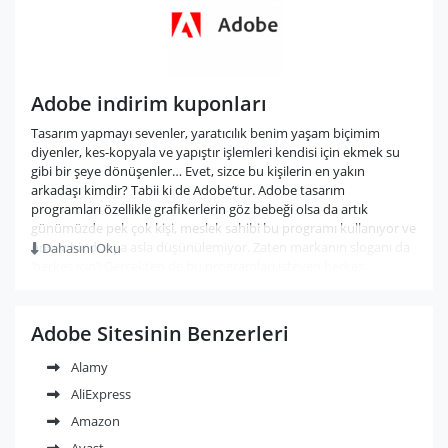
Adobe indirim kuponları
Tasarım yapmayı sevenler, yaratıcılık benim yaşam biçimim
diyenler, kes-kopyala ve yapıştır işlemleri kendisi için ekmek su
gibi bir şeye dönüşenler… Evet, sizce bu kişilerin en yakın
arkadaşı kimdir? Tabii ki de Adobe’tur. Adobe tasarım
programları özellikle grafikerlerin göz bebeği olsa da artık
günümüzde pek çok kişi, meslek sahibi bu programı kullanıyor ve
onsuz bir dünya asla düşünülemiyor. Zaten markanın sloganı da
Dahasını Oku
‘herkes için’! Gerçekten de bu programları isteyen herkes
kullanabilir, yeter ki ona birazcık zaman ayırın.
Adobe, Amerika merkezli bir şirkettir fakat baktığınız zaman
Adobe Sitesinin Benzerleri
aslında Adobe her yerdedir. İşe giderken caddelerde gördüğünüz
kocaman billboardlarda, film ve tiyatro afişlerinde, video
Alamy
kliplerde, birinden aldığınız kartvizitte, duvarınızda asılı olan
AliExpress
takvimde, çantanızda, cüzdanınızda her yerde ama her yerde
Adobe’u görebilirsiniz. Çünkü bu saydığımız şeyler ve çok daha
Amazon
fazlası genellikle Adobe programlarında tasarlanıp size
Avast