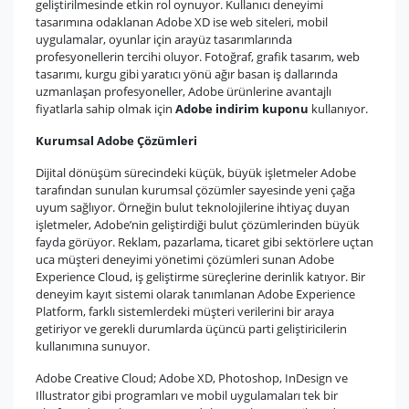
geliştirilmesinde etkin rol oynuyor. Kullanıcı deneyimi
tasarımına odaklanan Adobe XD ise web siteleri, mobil
uygulamalar, oyunlar için arayüz tasarımlarında
profesyonellerin tercihi oluyor. Fotoğraf, grafik tasarım, web
tasarımı, kurgu gibi yaratıcı yönü ağır basan iş dallarında
uzmanlaşan profesyoneller, Adobe ürünlerine avantajlı
fiyatlarla sahip olmak için
Adobe indirim kuponu
kullanıyor.
Kurumsal Adobe Çözümleri
Dijital dönüşüm sürecindeki küçük, büyük işletmeler Adobe
tarafından sunulan kurumsal çözümler sayesinde yeni çağa
uyum sağlıyor. Örneğin bulut teknolojilerine ihtiyaç duyan
işletmeler, Adobe’nin geliştirdiği bulut çözümlerinden büyük
fayda görüyor. Reklam, pazarlama, ticaret gibi sektörlere uçtan
uca müşteri deneyimi yönetimi çözümleri sunan Adobe
Experience Cloud, iş geliştirme süreçlerine derinlik katıyor. Bir
deneyim kayıt sistemi olarak tanımlanan Adobe Experience
Platform, farklı sistemlerdeki müşteri verilerini bir araya
getiriyor ve gerekli durumlarda üçüncü parti geliştiricilerin
kullanımına sunuyor.
Adobe Creative Cloud; Adobe XD, Photoshop, InDesign ve
Illustrator gibi programları ve mobil uygulamaları tek bir