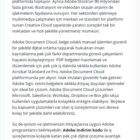
platformda topluyor. Ayrıca Adobe Stock’un 90 milyondan
fazla görsel, illüstrasyon ve videodan oluşan arşivini de
işletmelerin faydasına sunuyor. Her sektörden işletmeye
multimedya çalışmaları için merkezi ve standart bir platform
sunan Creative Cloud sayesinde yaratıcı süreçleri tek bir
noktadan ve hızlı şekilde yönetmeniz mümkün.
Adobe Document Cloud, belge odaklı manuel işlemleri güvenli
bir şekilde dijital ortama taşıyarak hukuktan insan
kaynaklarına pek çok farklı departmanda görevli çalışanların
hayatını kolaylaştırıyor. PDF belgeleri hazırlamak ve
düzenlemek için pek çok iş dalında sıklıkla kullanılan Adobe
Acrobat Standard ve Pro, Adobe Document Cloud
platformunda yer alıyor. Islak imzaları güvenilir hale getiren
Adobe Sign, resmi belgelere sıklıkla ihtiyaç duyulan işletmeler
için ideal bir çözüm. Adobe Document Cloud çözümleri
Microsoft, Salesforce, Workday, Dropbox ve Box gibi sıkça
kullanılan uygulamalarla kolaylıkla entegre olabiliyor. Böylece
bu kapsamlı çözümleri var olan iş süreçlerinize son derece
kolay bir şekilde dahil edebilirsiniz.
Siz de işinizin ve işletmenizin ihtiyaçlarına uygun Adobe
programlarını belirleyebilir,
Adobe indirim kodu
ile iş
süreçlerinize kolaylık katan pek çok dijital çözüme avantajlı