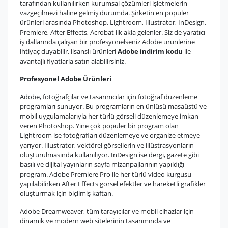
tarafından kullanılırken kurumsal çözümleri işletmelerin
vazgeçilmezi haline gelmiş durumda. Şirketin en popüler
ürünleri arasında Photoshop, Lightroom, Illustrator, InDesign,
Premiere, After Effects, Acrobat ilk akla gelenler. Siz de yaratıcı
iş dallarında çalışan bir profesyonelseniz Adobe ürünlerine
ihtiyaç duyabilir, lisanslı ürünleri
Adobe indirim kodu
ile
avantajlı fiyatlarla satın alabilirsiniz.
Profesyonel Adobe Ürünleri
Adobe, fotoğrafçılar ve tasarımcılar için fotoğraf düzenleme
programları sunuyor. Bu programların en ünlüsü masaüstü ve
mobil uygulamalarıyla her türlü görseli düzenlemeye imkan
veren Photoshop. Yine çok popüler bir program olan
Lightroom ise fotoğrafları düzenlemeye ve organize etmeye
yarıyor. Illustrator, vektörel görsellerin ve illüstrasyonların
oluşturulmasında kullanılıyor. InDesign ise dergi, gazete gibi
basılı ve dijital yayınların sayfa mizanpajlarının yapıldığı
program. Adobe Premiere Pro ile her türlü video kurgusu
yapılabilirken After Effects görsel efektler ve hareketli grafikler
oluşturmak için biçilmiş kaftan.
Adobe Dreamweaver, tüm tarayıcılar ve mobil cihazlar için
dinamik ve modern web sitelerinin tasarımında ve