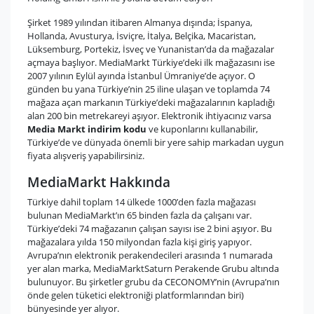
Şirket 1989 yılından itibaren Almanya dışında; İspanya,
Hollanda, Avusturya, İsviçre, İtalya, Belçika, Macaristan,
Lüksemburg, Portekiz, İsveç ve Yunanistan’da da mağazalar
açmaya başlıyor. MediaMarkt Türkiye’deki ilk mağazasını ise
2007 yılının Eylül ayında İstanbul Ümraniye’de açıyor. O
günden bu yana Türkiye’nin 25 iline ulaşan ve toplamda 74
mağaza açan markanın Türkiye’deki mağazalarının kapladığı
alan 200 bin metrekareyi aşıyor. Elektronik ihtiyacınız varsa
Media Markt indirim kodu
ve kuponlarını kullanabilir,
Türkiye’de ve dünyada önemli bir yere sahip markadan uygun
fiyata alışveriş yapabilirsiniz.
MediaMarkt Hakkında
Türkiye dahil toplam 14 ülkede 1000’den fazla mağazası
bulunan MediaMarkt’ın 65 binden fazla da çalışanı var.
Türkiye’deki 74 mağazanın çalışan sayısı ise 2 bini aşıyor. Bu
mağazalara yılda 150 milyondan fazla kişi giriş yapıyor.
Avrupa’nın elektronik perakendecileri arasında 1 numarada
yer alan marka, MediaMarktSaturn Perakende Grubu altında
bulunuyor. Bu şirketler grubu da CECONOMY’nin (Avrupa’nın
önde gelen tüketici elektroniği platformlarından biri)
bünyesinde yer alıyor.