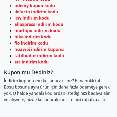
sisteminden öğrenebilir beğenmezseniz de kolayca iade
udemy kupon kodu
edebilirsiniz. Yine mobil uygulamasını akıllı telefonunuza Google
defacto indirim kodu
Play ya da App Store’dan indirerek buradan çok daha rahat bir
lcw indirim kodu
şekilde ürün takibi ve satın alma işlemlerinizi
aliexpress indirim kodu
gerçekleştirebilirsiniz.
morhipo indirim kodu
Hediye almak istediğinizde de dijital çağda teknolojik ürünler çok
nike indirim kodu
makbule geçiyor bilginiz olsun. MediaMarkt’ın karne günü,
flo indirim kodu
Anneler günü, yılbaşı hediyesi, sevgiliye özel hediyeler, 11 Kasım
Bekarlar günü sayfalarını mutlaka bir inceleyin. Başka sitelerde de
huawei indirim kuponu
özel günler için sayfalar var ama bekarlar günü sadece
tatilbudur indirim kodu
MediaMarkt’a özel bir durum. Eminiz ki bu fikirler çok işinize
ets indirim kodu
yarayacak şeyler bulacaksınız. Ne demişler: “Keyfine bak,
MediaMarkt!”
Kupon mu Dediniz?
İndirim kuponu mu kullanacaksınız? E mantıklı tabi...
Boşu boşuna aynı ürün için daha fazla ödemeye gerek
yok. O halde yandaki kodlardan istediğinizi bedava alın
ve alışverişinizde kullanarak indiriminizi rahatça alın.