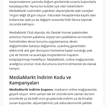
kazanmalarının yanında doğum günlerinde sürpriz kuponlarla
karşılaşıyorlar. Ayrıca bu kulübe üye olan tüketicilerin
MediaMarkt üzerinden yaptıkları alışverişlerde iade süreçleri
14 gün değil 28 gün oluyor. Faturaları hesaplarında kayıtlı olan
kullanıcılar iade ya da değişim sırasında fiziki fatura taşımak
zorunda kalmıyor.
MediaMarkt Club dışında; Alo Destek hizmet paketinden
antivirüs hizmet paketine, kişisel veri yedekleme ve transfer
hizmetinden ekran koruma uygulamasına, ekran
değişiminden batarya değişimine, uzatılmış garantiden
elektronik atık geri dönüşüm hizmetine kadar sunduğu pek
çok ek hizmet ve avantajla müşterilerinin hayatını
kolaylaştırmayı hedefliyor. MediaMarkt, online mağazasında
aradığınız ürünün stok durumunu kontrol etmenize de olanak
tanıyor.
MediaMarkt İndirim Kodu ve
Kampanyaları
MediaMartk indirim kuponu
, markanın online mağazasında
geçerli oluyor. Kimi zaman tek bir üründe kimi zaman da tüm
ürünlerde ya da belli ürün gruplarında indirim ya da fırsatlar
sunan kuponlar, alışverişlerinizi çok daha ekonomik şekilde