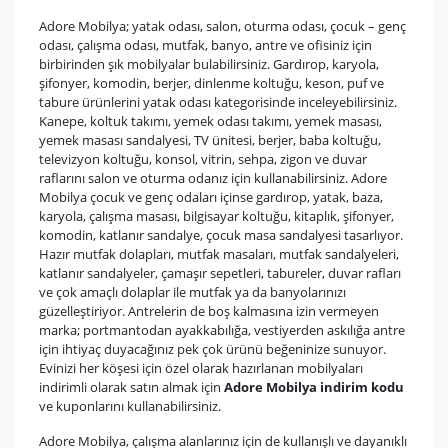
Adore Mobilya; yatak odası, salon, oturma odası, çocuk – genç
odası, çalışma odası, mutfak, banyo, antre ve ofisiniz için
birbirinden şık mobilyalar bulabilirsiniz. Gardırop, karyola,
şifonyer, komodin, berjer, dinlenme koltuğu, keson, puf ve
tabure ürünlerini yatak odası kategorisinde inceleyebilirsiniz.
Kanepe, koltuk takımı, yemek odası takımı, yemek masası,
yemek masası sandalyesi, TV ünitesi, berjer, baba koltuğu,
televizyon koltuğu, konsol, vitrin, sehpa, zigon ve duvar
raflarını salon ve oturma odanız için kullanabilirsiniz. Adore
Mobilya çocuk ve genç odaları içinse gardırop, yatak, baza,
karyola, çalışma masası, bilgisayar koltuğu, kitaplık, şifonyer,
komodin, katlanır sandalye, çocuk masa sandalyesi tasarlıyor.
Hazır mutfak dolapları, mutfak masaları, mutfak sandalyeleri,
katlanır sandalyeler, çamaşır sepetleri, tabureler, duvar rafları
ve çok amaçlı dolaplar ile mutfak ya da banyolarınızı
güzelleştiriyor. Antrelerin de boş kalmasına izin vermeyen
marka; portmantodan ayakkabılığa, vestiyerden askılığa antre
için ihtiyaç duyacağınız pek çok ürünü beğeninize sunuyor.
Evinizi her köşesi için özel olarak hazırlanan mobilyaları
indirimli olarak satın almak için
Adore Mobilya indirim kodu
ve kuponlarını kullanabilirsiniz.
Adore Mobilya, çalışma alanlarınız için de kullanışlı ve dayanıklı