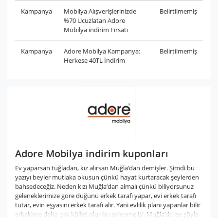
Kampanya
Mobilya Alışverişlerinizde
Belirtilmemiş
%70 Ucuzlatan Adore
Mobilya indirim Fırsatı
Kampanya
Adore Mobilya Kampanya:
Belirtilmemiş
Herkese 40TL İndirim
Adore Mobilya indirim kuponları
Ev yaparsan tuğladan, kız alırsan Muğla’dan demişler. Şimdi bu
yazıyı beyler mutlaka okusun çünkü hayat kurtaracak şeylerden
bahsedeceğiz. Neden kızı Muğla’dan almalı çünkü biliyorsunuz
geleneklerimize göre düğünü erkek tarafı yapar, evi erkek tarafı
tutar, evin eşyasını erkek tarafı alır. Yani evlilik planı yapanlar bilir
erkeklere daha çok külfet olur bu evlenme işi. Muğla’da ise şöyle