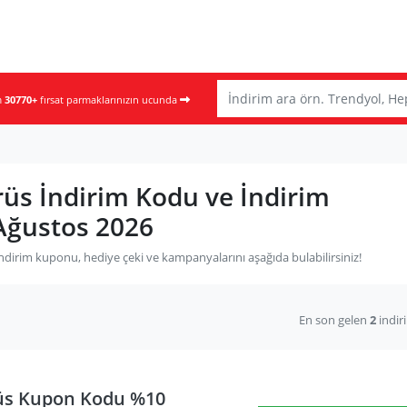
m
30770+
fırsat parmaklarınızın ucunda
rüs İndirim Kodu ve İndirim
Ağustos 2026
ndirim kuponu, hediye çeki ve kampanyalarını aşağıda bulabilirsiniz!
En son gelen
2
indir
üs Kupon Kodu %10