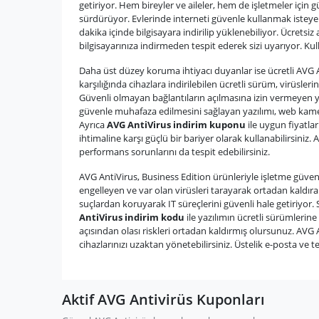
getiriyor. Hem bireyler ve aileler, hem de işletmeler için 
sürdürüyor. Evlerinde interneti güvenle kullanmak isteyen
dakika içinde bilgisayara indirilip yüklenebiliyor. Ücretsiz
bilgisayarınıza indirmeden tespit ederek sizi uyarıyor. Kul
Daha üst düzey koruma ihtiyacı duyanlar ise ücretli AVG An
karşılığında cihazlara indirilebilen ücretli sürüm, virüsleri
Güvenli olmayan bağlantıların açılmasına izin vermeyen yazı
güvenle muhafaza edilmesini sağlayan yazılımı, web kamera
Ayrıca
AVG AntiVirus indirim kuponu
ile uygun fiyatlar
ihtimaline karşı güçlü bir bariyer olarak kullanabilirsiniz.
performans sorunlarını da tespit edebilirsiniz.
AVG AntiVirus, Business Edition ürünleriyle işletme güven
engelleyen ve var olan virüsleri tarayarak ortadan kaldıran
suçlardan koruyarak IT süreçlerini güvenli hale getiriyor. 
AntiVirus indirim kodu
ile yazılımın ücretli sürümlerine
açısından olası riskleri ortadan kaldırmış olursunuz. AVG 
cihazlarınızı uzaktan yönetebilirsiniz. Üstelik e-posta ve te
Aktif AVG Antivirüs Kuponları