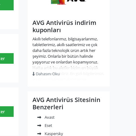
r
AVG Antivirüs indirim
kuponları
Akıllı telefonlarımız, bilgisayarlarımız,
tabletlerimiz, akıllı saatlerimiz ve çok
daha fazla teknolojik ürün artık her
şeyimiz. Onlarla bir bütün halinde
ter
yaşıyoruz ve onlardan kopamıyoruz.
Hatta artık bu aletler bizim en büyük
sırdaşımız diyebiliriz. En gizli bilgilerimizi,
Dahasını Oku
en önemli konuşmalarımızı ve
yazışmalarımızı onların içinde
saklıyoruz. Bu yüzden kullandığımız tüm
cihazlarımızın güvenliği bizim için çok
AVG Antivirüs Sitesinin
önemli. Nasıl ki evimize hırsız girmesi ya
Benzerleri
da evde yangın çıkması halinde gerekli
ter
güvenlik önlemlerini alıyorsak aynı
Avast
hassasiyeti bu cihazlarımız için de
göstermeliyiz. O yüzden herkesin
Eset
mutlaka bir anti virüs programı
Kaspersky