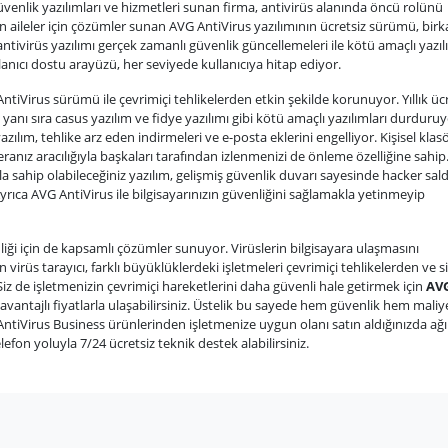
güvenlik yazılımları ve hizmetleri sunan firma, antivirüs alanında öncü rolünü
 aileler için çözümler sunan AVG AntiVirus yazılımının ücretsiz sürümü, birk
 antivirüs yazılımı gerçek zamanlı güvenlik güncellemeleri ile kötü amaçlı yazıl
lanıcı dostu arayüzü, her seviyede kullanıcıya hitap ediyor.
tiVirus sürümü ile çevrimiçi tehlikelerden etkin şekilde korunuyor. Yıllık üc
n yanı sıra casus yazılım ve fidye yazılımı gibi kötü amaçlı yazılımları durduruy
lım, tehlike arz eden indirmeleri ve e-posta eklerini engelliyor. Kişisel klasö
nız aracılığıyla başkaları tarafından izlenmenizi de önleme özelliğine sahip
la sahip olabileceğiniz yazılım, gelişmiş güvenlik duvarı sayesinde hacker saldı
 Ayrıca AVG AntiVirus ile bilgisayarınızın güvenliğini sağlamakla yetinmeyip
liği için de kapsamlı çözümler sunuyor. Virüslerin bilgisayara ulaşmasını
 virüs tarayıcı, farklı büyüklüklerdeki işletmeleri çevrimiçi tehlikelerden ve s
Siz de işletmenizin çevrimiçi hareketlerini daha güvenli hale getirmek için
AV
 avantajlı fiyatlarla ulaşabilirsiniz. Üstelik bu sayede hem güvenlik hem maliy
AntiVirus Business ürünlerinden işletmenize uygun olanı satın aldığınızda ağı
lefon yoluyla 7/24 ücretsiz teknik destek alabilirsiniz.