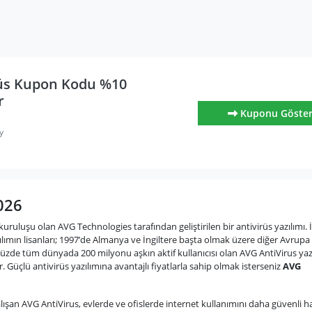
üs Kupon Kodu %10
r
Kuponu Göste
y
026
ruluşu olan AVG Technologies tarafından geliştirilen bir antivirüs yazılımı. İ
ılımın lisanları; 1997’de Almanya ve İngiltere başta olmak üzere diğer Avrupa
üzde tüm dünyada 200 milyonu aşkın aktif kullanıcısı olan AVG AntiVirus yazı
or. Güçlü antivirüs yazılımına avantajlı fiyatlarla sahip olmak isterseniz
AVG
şan AVG AntiVirus, evlerde ve ofislerde internet kullanımını daha güvenli h