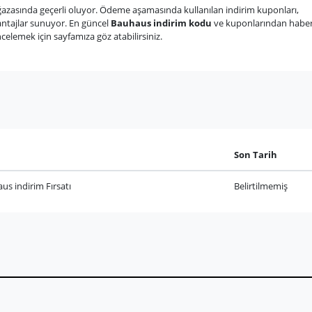
azasında geçerli oluyor. Ödeme aşamasında kullanılan indirim kuponları,
vantajlar sunuyor. En güncel
Bauhaus indirim kodu
ve kuponlarından habe
celemek için sayfamıza göz atabilirsiniz.
Son Tarih
s indirim Fırsatı
Belirtilmemiş
rim Mühendisleri.