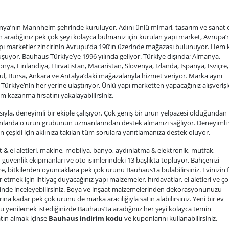
nya’nın Mannheim şehrinde kuruluyor. Adını ünlü mimari, tasarım ve sanat 
in aradığınız pek çok şeyi kolayca bulmanız için kurulan yapı market, Avrupa’
 yapı marketler zincirinin Avrupu’da 190’ın üzerinde mağazası bulunuyor. Hem 
şuyor. Bauhaus Türkiye’ye 1996 yılında geliyor. Türkiye dışında; Almanya,
ya, Finlandiya, Hırvatistan, Macaristan, Slovenya, İzlanda, İspanya, İsviçre,
ul, Bursa, Ankara ve Antalya’daki mağazalarıyla hizmet veriyor. Marka aynı
Türkiye’nin her yerine ulaştırıyor. Ünlü yapı marketten yapacağınız alışveriş
im kazanma fırsatını yakalayabilirsiniz.
la, deneyimli bir ekiple çalışıyor. Çok geniş bir ürün yelpazesi olduğundan
anlarda o ürün grubunun uzmanlarından destek almanızı sağlıyor. Deneyimli
 çeşidi için aklınıza takılan tüm sorulara yanıtlamanıza destek oluyor.
 & el aletleri, makine, mobilya, banyo, aydınlatma & elektronik, mutfak,
 güvenlik ekipmanları ve oto isimlerindeki 13 başlıkta topluyor. Bahçenizi
, bitkilerden oyuncaklara pek çok ürünü Bauhaus’ta bulabilirsiniz. Evinizin f
r etmek için ihtiyaç duyacağınız yapı malzemeler, hırdavatlar, el aletleri ve ç
ilerinde inceleyebilirsiniz. Boya ve inşaat malzemelerinden dekorasyonunuzu
na kadar pek çok ürünü de marka aracılığıyla satın alabilirsiniz. Yeni bir ev
zu yenilemek istediğinizde Bauhaus’ta aradığınız her şeyi kolayca temin
atın almak içinse
Bauhaus indirim kodu
ve kuponlarını kullanabilirsiniz.