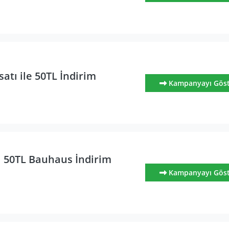
atı ile 50TL İndirim
Kampanyayı Gös
l 50TL Bauhaus İndirim
ı
Kampanyayı Gös