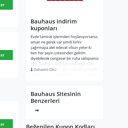
ter
Bauhaus indirim
kuponları
Evde tamirat işlerinden hoşlanıyorsanız,
aman ne gerek var şimdi birini
çağırmaya alet edevat olsun yeter ki
ben her şeyin üstesinden gelirim
ter
diyebilecek cengaver bir ruha sahipseniz
eğer Bauhaus sizin için muhteşem bir
yer. Aradığınız her şeyi bularak içinizdeki
Dahasını Oku
cevheri ortaya çıkarabilirsiniz. Ev, atölye
ve bahçe konusunda uzmanlaşmış olan
marka, pratik ürünleri ve yöntemleri ile
sizi de bir uzman haline getirecek.
Bauhaus Sitesinin
Benzerleri
Bir Alman alametifarikası olan Bauhaus
Türkiye’de ilk kez ‘kendin yap’ modelini
geliştiren firmalardan biridir. Marka ilk
mağazasını 1960 yılında Almanya’nın
Mannheim şehrinde açtı. Sonra da tüm
ter
Beğenilen Kupon Kodları
Avrupa’ya yayıldı. Türkiye’de ise 1996