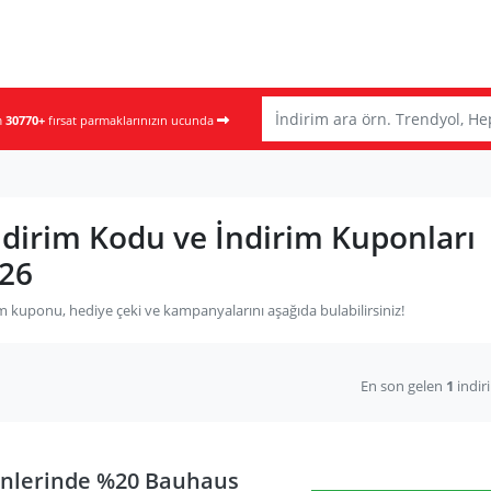
m
30770+
fırsat parmaklarınızın ucunda
dirim Kodu ve İndirim Kuponları
26
 kuponu, hediye çeki ve kampanyalarını aşağıda bulabilirsiniz!
En son gelen
1
indir
ünlerinde %20 Bauhaus