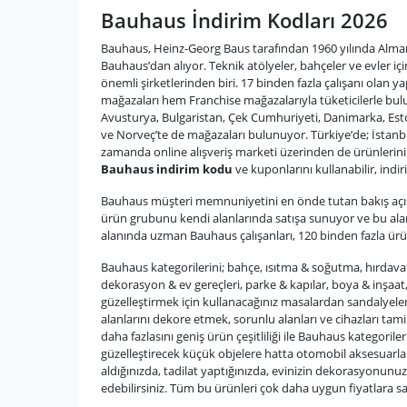
Bauhaus İndirim Kodları 2026
Bauhaus, Heinz-Georg Baus tarafından 1960 yılında Alma
Bauhaus’dan alıyor. Teknik atölyeler, bahçeler ve evler iç
önemli şirketlerinden biri. 17 binden fazla çalışanı olan
mağazaları hem Franchise mağazalarıyla tüketicilerle bulu
Avusturya, Bulgaristan, Çek Cumhuriyeti, Danimarka, Eston
ve Norveç’te de mağazaları bulunuyor. Türkiye’de; İstanb
zamanda online alışveriş marketi üzerinden de ürünlerini 
Bauhaus indirim kodu
ve kuponlarını kullanabilir, indir
Bauhaus müşteri memnuniyetini en önde tutan bakış açısıy
ürün grubunu kendi alanlarında satışa sunuyor ve bu al
alanında uzman Bauhaus çalışanları, 120 binden fazla ürün
Bauhaus kategorilerini; bahçe, ısıtma & soğutma, hırdavat
dekorasyon & ev gereçleri, parke & kapılar, boya & inşaat,
güzelleştirmek için kullanacağınız masalardan sandalyelere
alanlarını dekore etmek, sorunlu alanları ve cihazları tami
daha fazlasını geniş ürün çeşitliliği ile Bauhaus kategor
güzelleştirecek küçük objelere hatta otomobil aksesuarları
aldığınızda, tadilat yaptığınızda, evinizin dekorasyonunu
edebilirsiniz. Tüm bu ürünleri çok daha uygun fiyatlara s