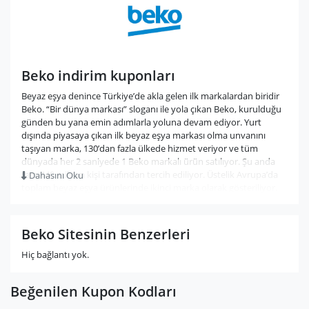
Beko indirim kuponları
Beyaz eşya denince Türkiye’de akla gelen ilk markalardan biridir
Beko. “Bir dünya markası” sloganı ile yola çıkan Beko, kurulduğu
günden bu yana emin adımlarla yoluna devam ediyor. Yurt
dışında piyasaya çıkan ilk beyaz eşya markası olma unvanını
taşıyan marka, 130’dan fazla ülkede hizmet veriyor ve tüm
dünyada her 2 saniyede 1 Beko markalı ürün satılıyor. Şu anda
tam 440 milyon kişi tarafından tercih ediliyor. Üstelik Avrupa’da
Dahasını Oku
toplam beyaz eşya ürünlerinde ikinci marka olarak gösteriliyor.
1954 yılında kurulan markanın öncülüğünü Türkiye’nin gelmiş
geçmiş en büyük iş insanlarından biri olan Vehbi Koç yapmıştır.
Beko Sitesinin Benzerleri
Vehbi Koç o dönemde Bejerano isimli bir firma ile ortaklık sağladı.
Bejerano ve Koç’un ilk iki hecesinden oluşan Beko markası çıktı
Hiç bağlantı yok.
ortaya. Birçok ürünü ve markayı Türkiye’ye hediye eden Vehbi
Koç’un Beko’da da parmağı var. Onun vizyonerliği ve girişimci
Beğenilen Kupon Kodları
ruhu sayesinde Türk halkı rahat bir nefes aldı desek hiç de
yanılmış olmayız.