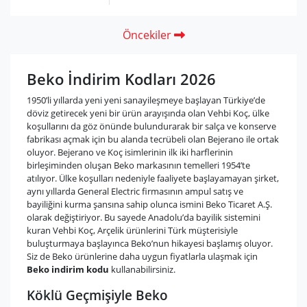
Öncekiler
Beko İndirim Kodları 2026
1950’li yıllarda yeni yeni sanayileşmeye başlayan Türkiye’de
döviz getirecek yeni bir ürün arayışında olan Vehbi Koç, ülke
koşullarını da göz önünde bulundurarak bir salça ve konserve
fabrikası açmak için bu alanda tecrübeli olan Bejerano ile ortak
oluyor. Bejerano ve Koç isimlerinin ilk iki harflerinin
birleşiminden oluşan Beko markasının temelleri 1954’te
atılıyor. Ülke koşulları nedeniyle faaliyete başlayamayan şirket,
aynı yıllarda General Electric firmasının ampul satış ve
bayiliğini kurma şansına sahip olunca ismini Beko Ticaret A.Ş.
olarak değiştiriyor. Bu sayede Anadolu’da bayilik sistemini
kuran Vehbi Koç, Arçelik ürünlerini Türk müşterisiyle
buluşturmaya başlayınca Beko’nun hikayesi başlamış oluyor.
Siz de Beko ürünlerine daha uygun fiyatlarla ulaşmak için
Beko indirim kodu
kullanabilirsiniz.
Köklü Geçmişiyle Beko