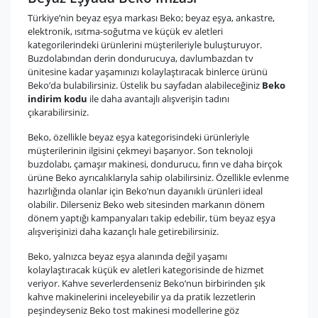
Türkiye’nin beyaz eşya markası Beko; beyaz eşya, ankastre,
elektronik, ısıtma-soğutma ve küçük ev aletleri
kategorilerindeki ürünlerini müşterileriyle buluşturuyor.
Buzdolabından derin dondurucuya, davlumbazdan tv
ünitesine kadar yaşamınızı kolaylaştıracak binlerce ürünü
Beko’da bulabilirsiniz. Üstelik bu sayfadan alabileceğiniz
Beko
indirim kodu
ile daha avantajlı alışverişin tadını
çıkarabilirsiniz.
Beko, özellikle beyaz eşya kategorisindeki ürünleriyle
müşterilerinin ilgisini çekmeyi başarıyor. Son teknoloji
buzdolabı, çamaşır makinesi, dondurucu, fırın ve daha birçok
ürüne Beko ayrıcalıklarıyla sahip olabilirsiniz. Özellikle evlenme
hazırlığında olanlar için Beko’nun dayanıklı ürünleri ideal
olabilir. Dilerseniz Beko web sitesinden markanın dönem
dönem yaptığı kampanyaları takip edebilir, tüm beyaz eşya
alışverişinizi daha kazançlı hale getirebilirsiniz.
Beko, yalnızca beyaz eşya alanında değil yaşamı
kolaylaştıracak küçük ev aletleri kategorisinde de hizmet
veriyor. Kahve severlerdenseniz Beko’nun birbirinden şık
kahve makinelerini inceleyebilir ya da pratik lezzetlerin
peşindeyseniz Beko tost makinesi modellerine göz