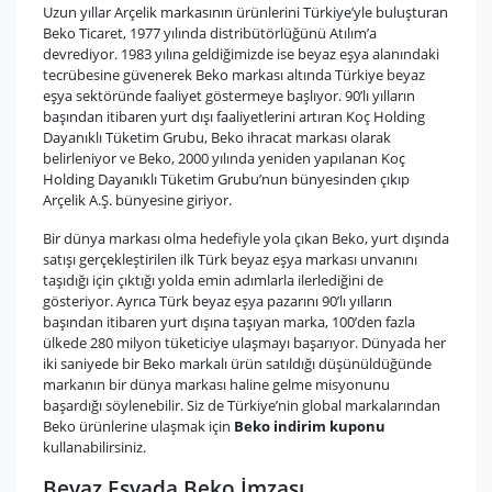
Uzun yıllar Arçelik markasının ürünlerini Türkiye’yle buluşturan
Beko Ticaret, 1977 yılında distribütörlüğünü Atılım’a
devrediyor. 1983 yılına geldiğimizde ise beyaz eşya alanındaki
tecrübesine güvenerek Beko markası altında Türkiye beyaz
eşya sektöründe faaliyet göstermeye başlıyor. 90’lı yılların
başından itibaren yurt dışı faaliyetlerini artıran Koç Holding
Dayanıklı Tüketim Grubu, Beko ihracat markası olarak
belirleniyor ve Beko, 2000 yılında yeniden yapılanan Koç
Holding Dayanıklı Tüketim Grubu’nun bünyesinden çıkıp
Arçelik A.Ş. bünyesine giriyor.
Bir dünya markası olma hedefiyle yola çıkan Beko, yurt dışında
satışı gerçekleştirilen ilk Türk beyaz eşya markası unvanını
taşıdığı için çıktığı yolda emin adımlarla ilerlediğini de
gösteriyor. Ayrıca Türk beyaz eşya pazarını 90’lı yılların
başından itibaren yurt dışına taşıyan marka, 100’den fazla
ülkede 280 milyon tüketiciye ulaşmayı başarıyor. Dünyada her
iki saniyede bir Beko markalı ürün satıldığı düşünüldüğünde
markanın bir dünya markası haline gelme misyonunu
başardığı söylenebilir. Siz de Türkiye’nin global markalarından
Beko ürünlerine ulaşmak için
Beko indirim kuponu
kullanabilirsiniz.
Beyaz Eşyada Beko İmzası