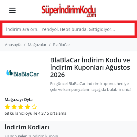
Anasayfa
Mağazalar
BlaBlaCar
BlaBlaCar İndirim Kodu ve
İndirim Kuponları Ağustos
2026
En güncel BlaBlaCar indirim kuponu, hediye
çeki ve kampanyalarını aşağıda bulabilirsiniz!
Mağazayı Oyla
68
kullanıcı oyu ile
4.3
/ 5
ortalama
İndirim Kodları
En son gelen
3
indirim kuponu