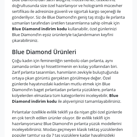
doğrultusunda size özel hazırlanıyor ve hologramlı mücevher
sertifikası ile adresinize güvenli ve sigortalı kargo seçeneği ile
gönderiliyor. Siz de Blue Diamond’ın geniş taş stoğu ile pırlanta
uzmanları tarafından üretilen tasarımlarına sahip olmak için
Blue Diamond indirim kodu
kullanabilir, özel günlerinizi
Blue Diamond’ın eşsiz ürünleriyle taçlandırmanın keyfini
çıkarabilirsiniz.
Blue Diamond Ürünleri
Çoğu kadın için feminenliğin sembolü olan pırlanta, aynı
zamanda onları iyi hissettirmenin en kolay yollarından biri.
Zarif pırlanta tasarımları, hanımların zevkiyle buluştuğunda
ortaya çıkan görüntü gerçekten görülmeye değer. Özel
günlerde hayatınızdaki kadınları mutlu etmek için Blue
Diamond’ın baget pırlantadan pırlanta yüzüklere, pırlanta
kolyelerden elmaslara tüm kategorilerini inceleyebilir,
Blue
Diamond indirim kodu
ile alışverişinizi tamamlayabilirsiniz.
Pırlantalar özellikle evlilik teklifi ya da nişan gibi özel günlerde
en çok tercih edilen ürünler oluyor. Bir evlilik teklifi için
hazırlanıyorsanız Blue Diamond’ın pırlanta yüzük modellerini
inceleyebilirsiniz. Modası geçmeyen klasik tektaş yüzüklerden
popüler tamtur ya da 7 taş yüzüklere kadar hayalinizdeki