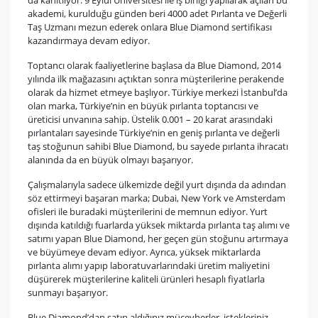
da kanıtlıyor. 9 Eylül Üniversitesi ile iş birliği yapılarak açılan bu
akademi, kurulduğu günden beri 4000 adet Pırlanta ve Değerli
Taş Uzmanı mezun ederek onlara Blue Diamond sertifikası
kazandırmaya devam ediyor.
Toptancı olarak faaliyetlerine başlasa da Blue Diamond, 2014
yılında ilk mağazasını açtıktan sonra müşterilerine perakende
olarak da hizmet etmeye başlıyor. Türkiye merkezi İstanbul’da
olan marka, Türkiye’nin en büyük pırlanta toptancısı ve
üreticisi unvanına sahip. Üstelik 0.001 – 20 karat arasındaki
pırlantaları sayesinde Türkiye’nin en geniş pırlanta ve değerli
taş stoğunun sahibi Blue Diamond, bu sayede pırlanta ihracatı
alanında da en büyük olmayı başarıyor.
Çalışmalarıyla sadece ülkemizde değil yurt dışında da adından
söz ettirmeyi başaran marka; Dubai, New York ve Amsterdam
ofisleri ile buradaki müşterilerini de memnun ediyor. Yurt
dışında katıldığı fuarlarda yüksek miktarda pırlanta taş alımı ve
satımı yapan Blue Diamond, her geçen gün stoğunu artırmaya
ve büyümeye devam ediyor. Ayrıca, yüksek miktarlarda
pırlanta alımı yapıp laboratuvarlarındaki üretim maliyetini
düşürerek müşterilerine kaliteli ürünleri hesaplı fiyatlarla
sunmayı başarıyor.
Blue Diamond’dan satın aldığınız mücevherler, istekleriniz