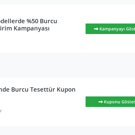
dellerde %50 Burcu
dirim Kampanyası
Kampanyayı Gös
nde Burcu Tesettür Kupon
Kuponu Göste
y