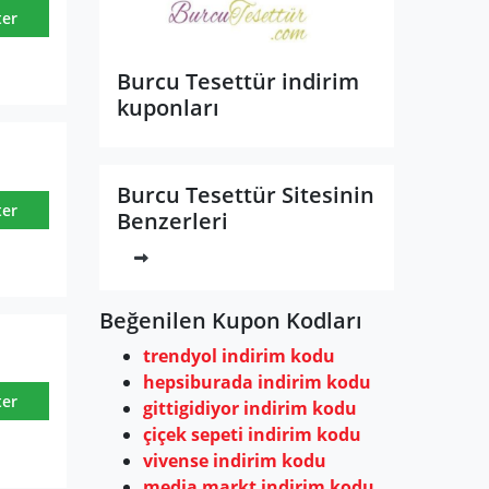
ter
Burcu Tesettür indirim
kuponları
Burcu Tesettür Sitesinin
ter
Benzerleri
Beğenilen Kupon Kodları
trendyol indirim kodu
hepsiburada indirim kodu
ter
gittigidiyor indirim kodu
çiçek sepeti indirim kodu
vivense indirim kodu
media markt indirim kodu