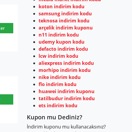
koton indirim kodu
samsung indirim kodu
teknosa indirim kodu
arçelik indirim kuponu
ter
n11 indirim kodu
udemy kupon kodu
defacto indirim kodu
lcw indirim kodu
aliexpress indirim kodu
morhipo indirim kodu
nike indirim kodu
flo indirim kodu
huawei indirim kuponu
tatilbudur indirim kodu
r
ets indirim kodu
Kupon mu Dediniz?
İndirim kuponu mu kullanacaksınız?