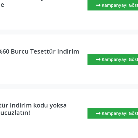
le
Kampanyayı Gös
%60 Burcu Tesettür indirim
Kampanyayı Gös
tür indirim kodu yoksa
 ucuzlatın!
Kampanyayı Gös