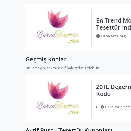
En Trend Mo
Tesettür İn
Daha fazla bilgi
Geçmiş Kodlar
Unutmayın, tekrar aktif hale gelmiş olabilir!
20TL Değeri
Kodu
Daha fazla deta
Aktif Burcu Tesettür Kuponları