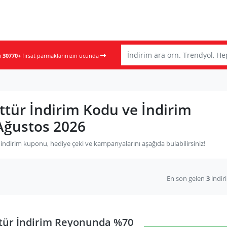
m
30770+
fırsat parmaklarınızın ucunda
ttür İndirim Kodu ve İndirim
Ağustos 2026
indirim kuponu, hediye çeki ve kampanyalarını aşağıda bulabilirsiniz!
En son gelen
3
indir
tür İndirim Reyonunda %70