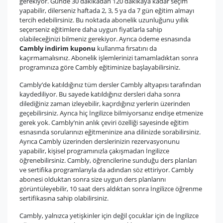
gerekiyor. Günde 30 dakikadan 120 dakikaya kadar seçim
yapabilir, dilerseniz haftada 2, 3, 5 ya da 7 gün eğitim almayı
tercih edebilirsiniz. Bu noktada abonelik uzunluğunu yıllık
seçerseniz eğitimlere daha uygun fiyatlarla sahip
olabileceğinizi bilmeniz gerekiyor. Ayrıca ödeme esnasında
Cambly indirim kuponu
kullanma fırsatını da
kaçırmamalısınız. Abonelik işlemlerinizi tamamladıktan sonra
programınıza göre Cambly eğitiminize başlayabilirsiniz.
Cambly’de katıldığınız tüm dersler Cambly altyapısı tarafından
kaydediliyor. Bu sayede katıldığınız dersleri daha sonra
dilediğiniz zaman izleyebilir, kaçırdığınız yerlerin üzerinden
geçebilirsiniz. Ayrıca hiç İngilizce bilmiyorsanız endişe etmenize
gerek yok. Cambly’nin anlık çeviri özelliği sayesinde eğitim
esnasında sorularınızı eğitmeninize ana dilinizde sorabilirsiniz.
Ayrıca Cambly üzerinden derslerinizin rezervasyonunu
yapabilir, kişisel programınızla çakışmadan İngilizce
öğrenebilirsiniz. Cambly, öğrencilerine sunduğu ders planları
ve sertifika programlarıyla da adından söz ettiriyor. Cambly
abonesi olduktan sonra size uygun ders planlarını
görüntüleyebilir, 10 saat ders aldıktan sonra İngilizce öğrenme
sertifikasına sahip olabilirsiniz.
Cambly, yalnızca yetişkinler için değil çocuklar için de İngilizce