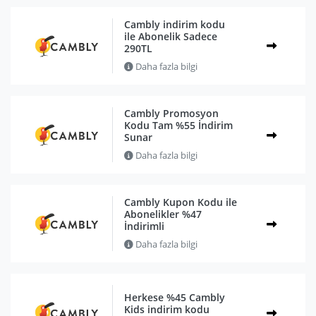
Cambly indirim kodu
ile Abonelik Sadece
290TL
Daha fazla bilgi
Cambly Promosyon
Kodu Tam %55 İndirim
Sunar
Daha fazla bilgi
Cambly Kupon Kodu ile
Abonelikler %47
İndirimli
Daha fazla bilgi
Herkese %45 Cambly
Kids indirim kodu