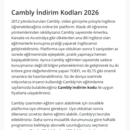
Cambly İndirim Kodları 2026
2012 yılında kurulan Cambly, video görüşme yoluyla İngilizce
öğrenebileceğiniz online bir platform. Klasik dil öğrenme
yöntemlerinden sıkıldıysanız Cambly sayesinde Amerika,
Kanada ve Avustralya gibi ülkelerden ana dili İngilizce olan
eğitmenlerle konuşma pratiği yaparak İngilizcenizi
geliştirebilirsiniz. Platforma üye olduktan sonra 5 saniyeden az
sürede eğitmeninizle eşleşebilir, pratik yapmaya hemen
başlayabilirsiniz. Ayrıca Cambly eğitimleri sayesinde sadece
konuşmanızı değil dil bilgisi yeteneklerinizi de geliştirerek bu iki
kritere göre değerlendirme yapan TOEFL ve IELTS gibi önemli
sınavlara da hazırlanabilirsiniz. Siz de dünya üzerinde
milyonlarca insanın kullandığı Cambly’nin eğitimlerine
sayfamızda bulabileceğiniz
Cambly indirim kodu
ile uygun
fiyatlarla ulaşabilirsiniz.
Cambly üzerinden eğitim satın alabilmek için öncelikle
platforma üye olmanız gerekiyor. Üye olduktan sonra
dilerseniz ücretsiz demo eğitimi alabilir, Cambly’yi tecrübe
edebilirsiniz. Daha sonra müsaitlik durumunuza göre haftalık
programınızı belirleyip abonelik uzunluğunuzu seçmeniz