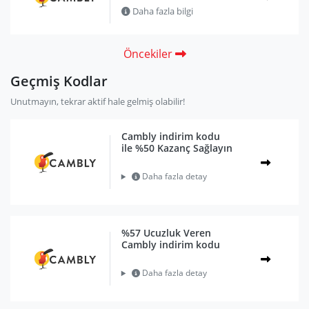
Daha fazla bilgi
Öncekiler
Geçmiş Kodlar
Unutmayın, tekrar aktif hale gelmiş olabilir!
Cambly indirim kodu
ile %50 Kazanç Sağlayın
Daha fazla detay
%57 Ucuzluk Veren
Cambly indirim kodu
Daha fazla detay