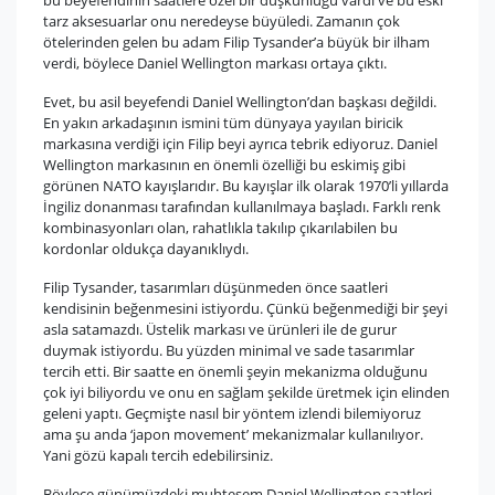
bu beyefendinin saatlere özel bir düşkünlüğü vardı ve bu eski
tarz aksesuarlar onu neredeyse büyüledi. Zamanın çok
ötelerinden gelen bu adam Filip Tysander’a büyük bir ilham
verdi, böylece Daniel Wellington markası ortaya çıktı.
Evet, bu asil beyefendi Daniel Wellington’dan başkası değildi.
En yakın arkadaşının ismini tüm dünyaya yayılan biricik
markasına verdiği için Filip beyi ayrıca tebrik ediyoruz. Daniel
Wellington markasının en önemli özelliği bu eskimiş gibi
görünen NATO kayışlarıdır. Bu kayışlar ilk olarak 1970’li yıllarda
İngiliz donanması tarafından kullanılmaya başladı. Farklı renk
kombinasyonları olan, rahatlıkla takılıp çıkarılabilen bu
kordonlar oldukça dayanıklıydı.
Filip Tysander, tasarımları düşünmeden önce saatleri
kendisinin beğenmesini istiyordu. Çünkü beğenmediği bir şeyi
asla satamazdı. Üstelik markası ve ürünleri ile de gurur
duymak istiyordu. Bu yüzden minimal ve sade tasarımlar
tercih etti. Bir saatte en önemli şeyin mekanizma olduğunu
çok iyi biliyordu ve onu en sağlam şekilde üretmek için elinden
geleni yaptı. Geçmişte nasıl bir yöntem izlendi bilemiyoruz
ama şu anda ‘japon movement’ mekanizmalar kullanılıyor.
Yani gözü kapalı tercih edebilirsiniz.
Böylece günümüzdeki muhteşem Daniel Wellington saatleri