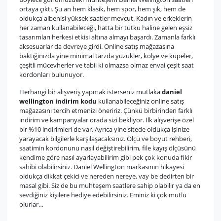
ortaya çıktı. Şu an hem klasik, hem spor, hem şık, hem de
oldukça albenisi yüksek saatler mevcut. Kadın ve erkeklerin
her zaman kullanabileceği, hatta bir tutku haline gelen eşsiz
tasarımları herkesi etkisi altına almayı başardı. Zamanla farklı
aksesuarlar da devreye girdi. Online satış mağazasına
baktığınızda yine minimal tarzda yüzükler, kolye ve küpeler,
çeşitli mücevherler ve tabii ki olmazsa olmaz envai çeşit saat
kordonları bulunuyor.
Herhangi bir alışveriş yapmak isterseniz mutlaka
daniel
wellington indirim kodu
kullanabileceğiniz online satış
mağazasını tercih etmenizi öneririz. Çünkü birbirinden farklı
indirim ve kampanyalar orada sizi bekliyor. İlk alışverişe özel
bir %10 indirimleri de var. Ayrıca yine sitede oldukça işinize
yarayacak bilgilerle karşılaşacaksınız. Ölçü ve boyut rehberi,
saatimin kordonunu nasıl değiştirebilirim, file kayış ölçüsünü
kendime göre nasıl ayarlayabilirim gibi pek çok konuda fikir
sahibi olabilirsiniz. Daniel Wellington markasının hikayesi
oldukça dikkat çekici ve nereden nereye, vay be dedirten bir
masal gibi. Siz de bu muhteşem saatlere sahip olabilir ya da en
sevdiğiniz kişilere hediye edebilirsiniz. Eminiz ki çok mutlu
olurlar…