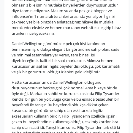
olmasınız bile ismini mutlaka bir yerlerden duymuşsunuzdur
diye tahmin ediyoruz. Malum şu anda pek çok blogger ve
influencer’ın 1 numaralı tercihleri arasında yer alıyor. İlginizi
çekmediyse bile birazdan anlatacağımız hikaye ile mutlaka
merak edeceksiniz ve hemen markanın web sitesine girip biraz
ürünleri inceleyeceksiniz.
Daniel Wellington günümüzde pek çok kişi tarafından
benimsenmiş, oldukça elegant bir görünüme sahip olan, sade
ve minimal tasarımlara yer veren, tam bir asil işi
diyebileceğimiz, kaliteli bir saat markasıdır. Aklınıza hemen
kurucusunun asil bir İngiliz beyefendisi olduğu, çok karizmatik
ve şık bir görüntüsü olduğu izlenimi geldi değil mi?
Hatta kurucusunun da Daniel Wellington olduğunu
düşünüyorsunuz herkes gibi, çok normal. Ama hikaye hiç de
öyle değil. Markanın sahibi ve kurucusu aslında Filip Tysander.
Kendisi bir gün bir yolculuğa çıkar ve bu esnada tesadüfen bir
beyefendi ile tanışır. Bu beyefendi oldukça dikkat çeken,
kusursuz bir görünüme sahip olan eski tarzda İngiliz
aksesuarları kullanan biridir. Filip Tysander’ın özellikle ilgisini
çeken bu beyefendinin kullanmış olduğu, eskimiş kordonlara
sahip olan saati idi. Tanıştıktan sonra Filip Tysander fark etti ki