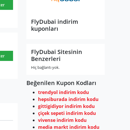
ter
FlyDubai indirim
kuponları
FlyDubai Sitesinin
ter
Benzerleri
Hiç bağlantı yok.
Beğenilen Kupon Kodları
trendyol indirim kodu
hepsiburada indirim kodu
gittigidiyor indirim kodu
çiçek sepeti indirim kodu
vivense indirim kodu
media markt indirim kodu