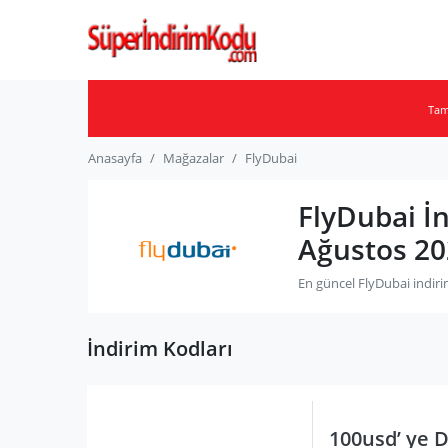
Ta
Anasayfa
Mağazalar
FlyDubai
FlyDubai İ
Ağustos 20
En güncel FlyDubai indiri
İndirim Kodları
100usd’ ye D