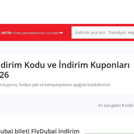
m
30770+
fırsat parmaklarınızın ucunda
ndirim Kodu ve İndirim Kuponları
26
m kuponu, hediye çeki ve kampanyalarını aşağıda bulabilirsiniz!
En son gelen
1
indir
ubai bileti FlyDubai indirim