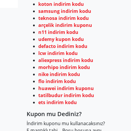
koton indirim kodu
samsung indirim kodu
teknosa indirim kodu
arçelik indirim kuponu
n11 indirim kodu
udemy kupon kodu
defacto indirim kodu
lcw indirim kodu
aliexpress indirim kodu
morhipo indirim kodu
nike indirim kodu
flo indirim kodu
huawei indirim kuponu
tatilbudur indirim kodu
ets indirim kodu
Kupon mu Dediniz?
İndirim kuponu mu kullanacaksınız?
E mantıklı tabi... Boşu boşuna aynı