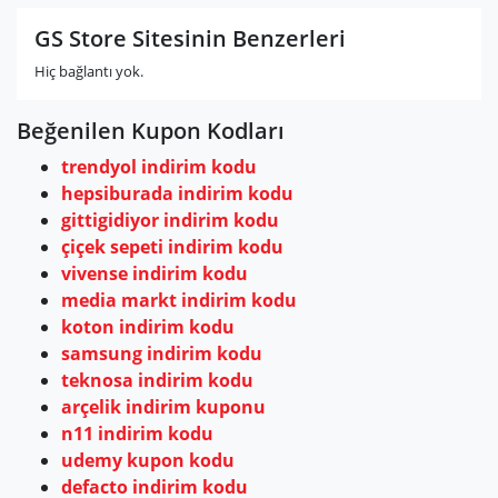
GS Store Sitesinin Benzerleri
Hiç bağlantı yok.
Beğenilen Kupon Kodları
trendyol indirim kodu
hepsiburada indirim kodu
gittigidiyor indirim kodu
çiçek sepeti indirim kodu
vivense indirim kodu
media markt indirim kodu
koton indirim kodu
samsung indirim kodu
teknosa indirim kodu
arçelik indirim kuponu
n11 indirim kodu
udemy kupon kodu
defacto indirim kodu