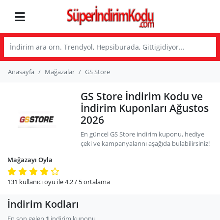
Anasayfa
Mağazalar
GS Store
GS Store İndirim Kodu ve
İndirim Kuponları Ağustos
2026
En güncel GS Store indirim kuponu, hediye
çeki ve kampanyalarını aşağıda bulabilirsiniz!
Mağazayı Oyla
131
kullanıcı oyu ile
4.2
/ 5
ortalama
İndirim Kodları
En son gelen
1
indirim kuponu