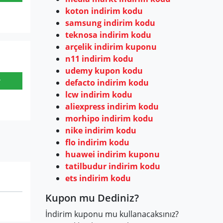
koton indirim kodu
samsung indirim kodu
teknosa indirim kodu
arçelik indirim kuponu
n11 indirim kodu
udemy kupon kodu
r
defacto indirim kodu
lcw indirim kodu
aliexpress indirim kodu
morhipo indirim kodu
nike indirim kodu
flo indirim kodu
huawei indirim kuponu
tatilbudur indirim kodu
ets indirim kodu
Kupon mu Dediniz?
İndirim kuponu mu kullanacaksınız?