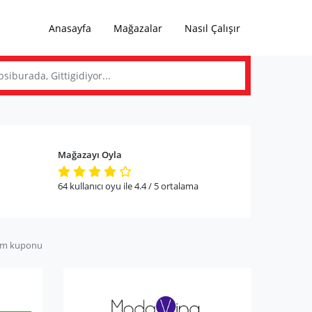
Anasayfa
Mağazalar
Nasıl Çalışır
ı
Mağazayı Oyla
64
kullanıcı oyu ile
4.4
/ 5
ortalama
im kuponu