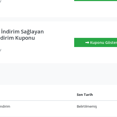
y
 İndirim Sağlayan
ndirim Kuponu
Kuponu Göste
y
Son Tarih
İndirim
Belirtilmemiş