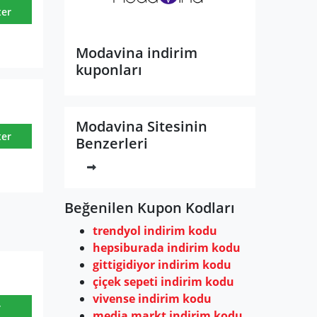
ter
Modavina indirim
kuponları
Modavina Sitesinin
ter
Benzerleri
Beğenilen Kupon Kodları
trendyol indirim kodu
hepsiburada indirim kodu
gittigidiyor indirim kodu
çiçek sepeti indirim kodu
vivense indirim kodu
r
media markt indirim kodu