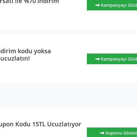
satı ile %70 İndirim
Kampanyayı Gös
dirim kodu yoksa
 ucuzlatın!
Kampanyayı Gös
pon Kodu 15TL Ucuzlatıyor
Kuponu Göste