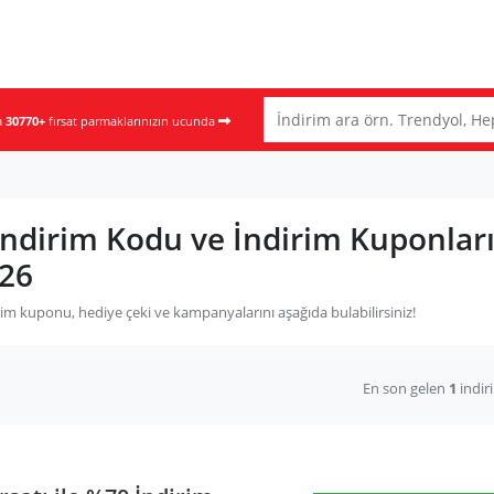
m
30770+
fırsat parmaklarınızın ucunda
ndirim Kodu ve İndirim Kuponlar
26
m kuponu, hediye çeki ve kampanyalarını aşağıda bulabilirsiniz!
En son gelen
1
indir