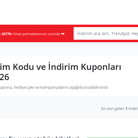
m
30770+
fırsat parmaklarınızın ucunda
rim Kodu ve İndirim Kuponları
26
kuponu, hediye çeki ve kampanyalarını aşağıda bulabilirsiniz!
En son gelen
1
indir