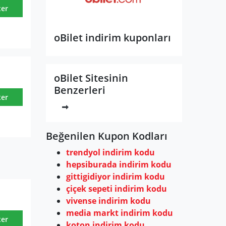
ter
oBilet indirim kuponları
oBilet Sitesinin
Benzerleri
ter
Beğenilen Kupon Kodları
trendyol indirim kodu
hepsiburada indirim kodu
gittigidiyor indirim kodu
çiçek sepeti indirim kodu
vivense indirim kodu
media markt indirim kodu
ter
koton indirim kodu