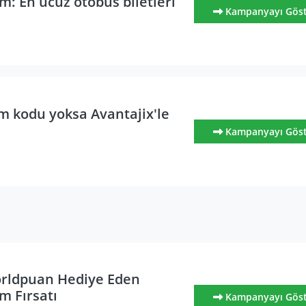
im: En ucuz otobüs biletleri
Kampanyayı Gös
im kodu yoksa Avantajix'le
Kampanyayı Gös
rldpuan Hediye Eden
im Fırsatı
Kampanyayı Gös