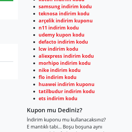
samsung indirim kodu
teknosa indirim kodu
arçelik indirim kuponu
n11 indirim kodu
udemy kupon kodu
defacto indirim kodu
lcw indirim kodu
aliexpress indirim kodu
morhipo indirim kodu
nike indirim kodu
flo indirim kodu
huawei indirim kuponu
tatilbudur indirim kodu
ets indirim kodu
Kupon mu Dediniz?
İndirim kuponu mu kullanacaksınız?
E mantıklı tabi... Boşu boşuna aynı