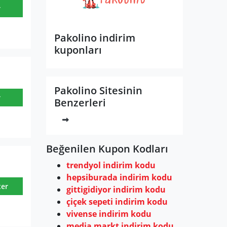
r
Pakolino indirim
kuponları
Pakolino Sitesinin
r
Benzerleri
Beğenilen Kupon Kodları
trendyol indirim kodu
hepsiburada indirim kodu
ter
gittigidiyor indirim kodu
çiçek sepeti indirim kodu
vivense indirim kodu
media markt indirim kodu