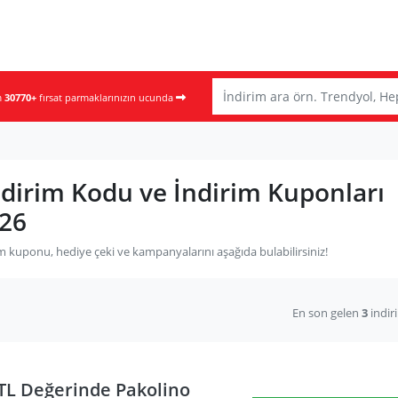
m
30770+
fırsat parmaklarınızın ucunda
ndirim Kodu ve İndirim Kuponları
26
m kuponu, hediye çeki ve kampanyalarını aşağıda bulabilirsiniz!
En son gelen
3
indir
9TL Değerinde Pakolino