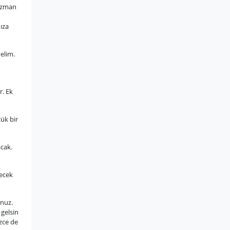
 uzman
nıza
elim.
r. Ek
ük bir
acak.
necek
unuz.
 gelsin
izce de