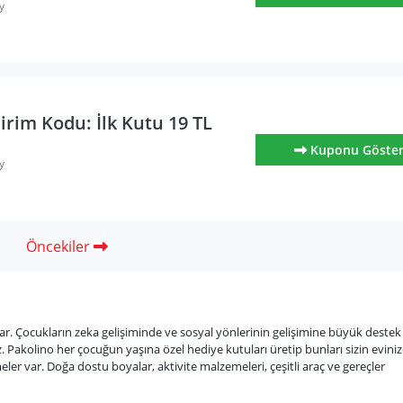
y
irim Kodu: İlk Kutu 19 TL
Kuponu Göste
y
Öncekiler
var. Çocukların zeka gelişiminde ve sosyal yönlerinin gelişimine büyük destek
 Pakolino her çocuğun yaşına özel hediye kutuları üretip bunları sizin evini
eler var. Doğa dostu boyalar, aktivite malzemeleri, çeşitli araç ve gereçler