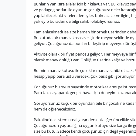
Bunların yanı sıra aileler için bir kılavuz var. Bu kılavu
ve pedagog notları ile oyunun çocuğunuza neler katacağı y
yapılabilecek aktiviteler, deneyler, bulmacalar ve ilginç bilgi
yükleyip buradan da bilgi sahibi olabiliyorsunuz.
Tam anlaşılmadı ise size hemen bir örnek üzerinden daha
Bu kutuda bir manav kasası ve içinde meyve şeklinde oyun
geliyor. Çocuğunuz da bunları birleştirip meyveye dönüş
Aktivite olarak bir fiyat panosu geliyor. Her meyveye bir f
olarak manav önlüğü var. Önlüğün üzerine kağıt ve bozuk p
Bu mini manav kutusu ile çocuklar manav sahibi olacak. Mü
hesap yapıp para üstü verecek. Çok basit gibi görünüyor 
Çocuğunuz bu oyun sayesinde motor kaslarını geliştirecek,
Para takası yaparak gerçek hayat için deneyim kazanacak
Görüyorsunuz küçük bir oyundan bile bir çocuk ne kadar ç
hem de öğreneceksiniz.
Pakolino’da sistem nasıl çalışır derseniz eğer öncelikle s
Çocuğunuzun yaş aralığına uygun kutuyu size kargo ile gön
size bu kutu. Sadece kendi çocuğunuz için değil yeğeninize