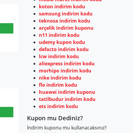
koton indirim kodu
samsung indirim kodu
teknosa indirim kodu
arçelik indirim kuponu
r
n11 indirim kodu
udemy kupon kodu
defacto indirim kodu
lcw indirim kodu
aliexpress indirim kodu
morhipo indirim kodu
nike indirim kodu
flo indirim kodu
huawei indirim kuponu
tatilbudur indirim kodu
ets indirim kodu
r
Kupon mu Dediniz?
İndirim kuponu mu kullanacaksınız?