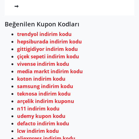
Beğenilen Kupon Kodları
trendyol indirim kodu
hepsiburada indirim kodu
gittigidiyor indirim kodu
çiçek sepeti indirim kodu
vivense indirim kodu
media markt indirim kodu
koton indirim kodu
samsung indirim kodu
teknosa indirim kodu
arçelik indirim kuponu
n11 indirim kodu
udemy kupon kodu
defacto indirim kodu
lcw indirim kodu
aliexpress indirim kodu