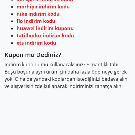
morhipo indirim kodu
nike indirim kodu
flo indirim kodu
huawei indirim kuponu
tatilbudur indirim kodu
ets indirim kodu
Kupon mu Dediniz?
İndirim kuponu mu kullanacaksınız? E mantıklı tabi...
Boşu boşuna aynı ürün için daha fazla ödemeye gerek
yok. O halde yandaki kodlardan istediğinizi bedava alın
ve alışverişinizde kullanarak indiriminizi rahatça alın.