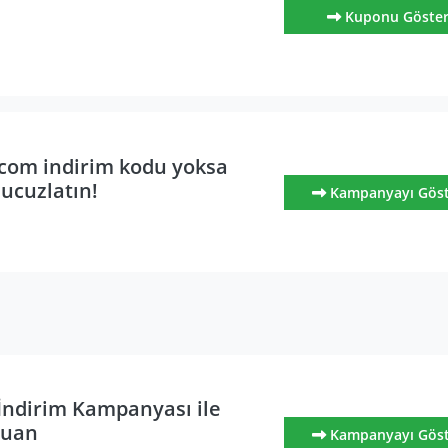
Kuponu Göste
com indirim kodu yoksa
 ucuzlatın!
Kampanyayı Gös
İndirim Kampanyası ile
puan
Kampanyayı Gös