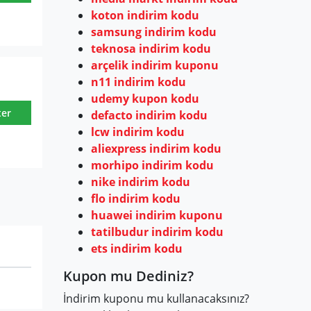
koton indirim kodu
samsung indirim kodu
teknosa indirim kodu
arçelik indirim kuponu
n11 indirim kodu
udemy kupon kodu
ter
defacto indirim kodu
lcw indirim kodu
aliexpress indirim kodu
morhipo indirim kodu
nike indirim kodu
flo indirim kodu
huawei indirim kuponu
tatilbudur indirim kodu
ets indirim kodu
Kupon mu Dediniz?
İndirim kuponu mu kullanacaksınız?