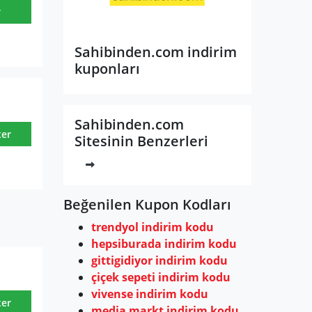
r
Sahibinden.com indirim
kuponları
Sahibinden.com
ter
Sitesinin Benzerleri
Beğenilen Kupon Kodları
trendyol indirim kodu
hepsiburada indirim kodu
gittigidiyor indirim kodu
çiçek sepeti indirim kodu
vivense indirim kodu
ter
media markt indirim kodu