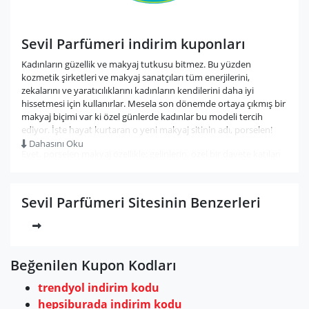
Sevil Parfümeri indirim kuponları
Kadınların güzellik ve makyaj tutkusu bitmez. Bu yüzden
kozmetik şirketleri ve makyaj sanatçıları tüm enerjilerini,
zekalarını ve yaratıcılıklarını kadınların kendilerini daha iyi
hissetmesi için kullanırlar. Mesela son dönemde ortaya çıkmış bir
makyaj biçimi var ki özel günlerde kadınlar bu modeli tercih
ediyor. İşte hayat kurtaran o yeni makyaj sitinin adı, porselen!
Dahasını Oku
Evet, porselen makyaj özellikle; gelinlerin, özel bir davete katılan
ünlülerin vazgeçemediği bir şey haline geldi. Çünkü porselen
makyaj inanılmaz dayanıklı. 42 saate kadar sıcaktan ve sudan
etkilenmiyor. Ne kadar terlerseniz terleyin ya da uzun süre
Sevil Parfümeri Sitesinin Benzerleri
makyajlı bir şekilde durmak zorunda kalırsanız kalın asla akmıyor
ve bozulmuyor. Hal böyle olunca porselen makyaj kadınların en
vazgeçemediği şeylerden biri oluyor.
Bu makyajı yapmak da hani hiç öyle kolay değil, özel malzemeleri
Beğenilen Kupon Kodları
var ve profesyonellerin uygulaması gerekiyor. Şimdi diyelim ki
çok özel bir gününüz var evleneceksiniz ya da bir filmde rol
trendyol indirim kodu
aldınız ve galada muhteşem görünmesi gereken bir ünlüsünüz.
hepsiburada indirim kodu
Bu özel makyaj için malzemelerinizi nereden alacaksınız, tabii ki