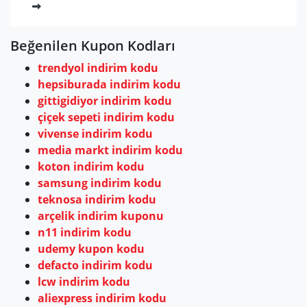
Beğenilen Kupon Kodları
trendyol indirim kodu
hepsiburada indirim kodu
gittigidiyor indirim kodu
çiçek sepeti indirim kodu
vivense indirim kodu
media markt indirim kodu
koton indirim kodu
samsung indirim kodu
teknosa indirim kodu
arçelik indirim kuponu
n11 indirim kodu
udemy kupon kodu
defacto indirim kodu
lcw indirim kodu
aliexpress indirim kodu