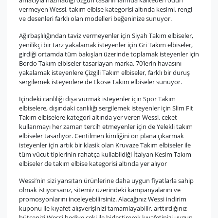
vermeyen Wessi, takım elbise kategorisi altında kesimi, rengi
ve desenleri farklı olan modelleri beğeninize sunuyor.
Ağırbaşlılığından taviz vermeyenler için Siyah Takım elbiseler,
yenilikçi bir tarz yakalamak isteyenler için Gri Takım elbiseler,
girdiği ortamda tüm bakışları üzerinde toplamak isteyenler için
Bordo Takım elbiseler tasarlayan marka, 70’lerin havasını
yakalamak isteyenlere Çizgili Takım elbiseler, farklı bir duruş
sergilemek isteyenlere de Ekose Takım elbiseler sunuyor.
İçindeki canlılığı dışa vurmak isteyenler için Spor Takım
elbiselere, dışındaki canlılığı sergilemek isteyenler için Slim Fit
Takım elbiselere kategori altında yer veren Wessi, ceket
kullanmayı her zaman tercih etmeyenler için de Yelekli takım
elbiseler tasarlıyor. Centilmen kimliğini ön plana çıkarmak
isteyenler için artık bir klasik olan Kruvaze Takım elbiseler ile
tüm vücut tiplerinin rahatça kullabildiği İtalyan Kesim Takım
elbiseler de takım elbise kategorisi altında yer alıyor
Wessi’nin sizi yansıtan ürünlerine daha uygun fiyatlarla sahip
olmak istiyorsanız, sitemiz üzerindeki kampanyalarını ve
promosyonlarını inceleyebilirsiniz. Alacağınız Wessi indirim
kuponu ile kıyafet alışverişinizi tamamlayabilir, arttırdığınız
bütçenizi Wessi hediye çeki ile birleştirerek kıyafetinizi uygun