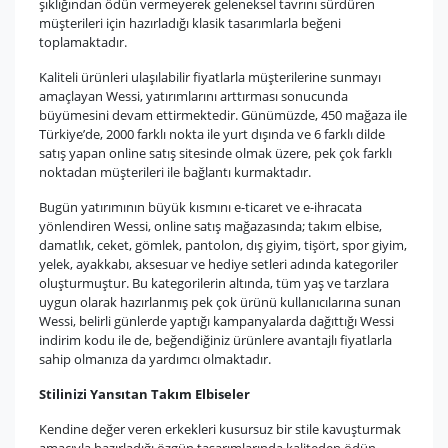
şıklığından ödün vermeyerek geleneksel tavrını sürdüren
müşterileri için hazırladığı klasik tasarımlarla beğeni
toplamaktadır.
Kaliteli ürünleri ulaşılabilir fiyatlarla müşterilerine sunmayı
amaçlayan Wessi, yatırımlarını arttırması sonucunda
büyümesini devam ettirmektedir. Günümüzde, 450 mağaza ile
Türkiye’de, 2000 farklı nokta ile yurt dışında ve 6 farklı dilde
satış yapan online satış sitesinde olmak üzere, pek çok farklı
noktadan müşterileri ile bağlantı kurmaktadır.
Bugün yatırımının büyük kısmını e-ticaret ve e-ihracata
yönlendiren Wessi, online satış mağazasında; takım elbise,
damatlık, ceket, gömlek, pantolon, dış giyim, tişört, spor giyim,
yelek, ayakkabı, aksesuar ve hediye setleri adında kategoriler
oluşturmuştur. Bu kategorilerin altında, tüm yaş ve tarzlara
uygun olarak hazırlanmış pek çok ürünü kullanıcılarına sunan
Wessi, belirli günlerde yaptığı kampanyalarda dağıttığı Wessi
indirim kodu ile de, beğendiğiniz ürünlere avantajlı fiyatlarla
sahip olmanıza da yardımcı olmaktadır.
Stilinizi Yansıtan Takım Elbiseler
Kendine değer veren erkekleri kusursuz bir stile kavuşturmak
amacıyla hazırladığı özgün tasarımlarında kaliteden ödün